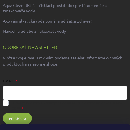
Aqua Clean RESIN – čistiaci prostriedok pre iónomeniče a
zmäkčovače vody
Ako vám alkalická voda pomáha udržať si zdravie?
Návod na údržbu zmäkčovača vody
ODOBERAŤ NEWSLETTER
Vložte svoj e-mail a my Vám budeme zasielať informácie o nových
produktoch na našom e-shope.
EMAIL
Súhlasím s ochranou osobných údajov GDPR
Ochrana osobných údajov
GDPR
Prihlásiť sa