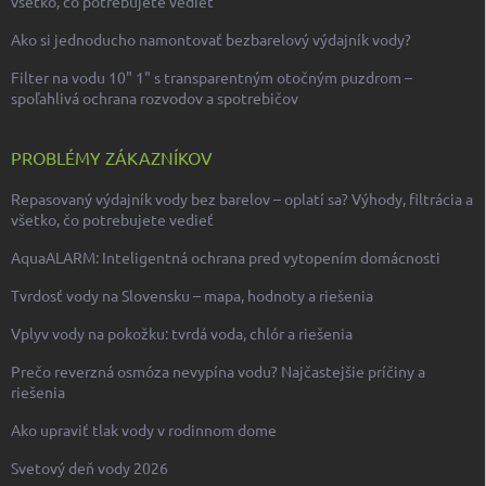
všetko, čo potrebujete vedieť
Ako si jednoducho namontovať bezbarelový výdajník vody?
Filter na vodu 10" 1" s transparentným otočným puzdrom –
spoľahlivá ochrana rozvodov a spotrebičov
PROBLÉMY ZÁKAZNÍKOV
Repasovaný výdajník vody bez barelov – oplatí sa? Výhody, filtrácia a
všetko, čo potrebujete vedieť
AquaALARM: Inteligentná ochrana pred vytopením domácnosti
Tvrdosť vody na Slovensku – mapa, hodnoty a riešenia
Vplyv vody na pokožku: tvrdá voda, chlór a riešenia
Prečo reverzná osmóza nevypína vodu? Najčastejšie príčiny a
riešenia
Ako upraviť tlak vody v rodinnom dome
Svetový deň vody 2026