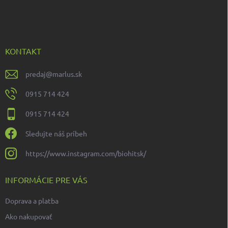
á
p
ä
t
i
KONTAKT
e
predaj
@
marlus.sk
0915 714 424
0915 714 424
Sledujte náš príbeh
https://www.instagram.com/biohitsk/
INFORMÁCIE PRE VÁS
Doprava a platba
Ako nakupovať