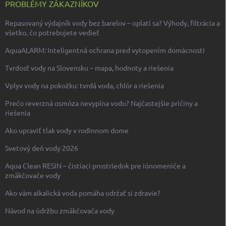
PROBLÉMY ZÁKAZNÍKOV
Repasovaný výdajník vody bez barelov – oplatí sa? Výhody, filtrácia a
všetko, čo potrebujete vedieť
AquaALARM: Inteligentná ochrana pred vytopením domácnosti
Tvrdosť vody na Slovensku – mapa, hodnoty a riešenia
Vplyv vody na pokožku: tvrdá voda, chlór a riešenia
Prečo reverzná osmóza nevypína vodu? Najčastejšie príčiny a
riešenia
Ako upraviť tlak vody v rodinnom dome
Svetový deň vody 2026
Aqua Clean RESIN – čistiaci prostriedok pre iónomeniče a
zmäkčovače vody
Ako vám alkalická voda pomáha udržať si zdravie?
Návod na údržbu zmäkčovača vody