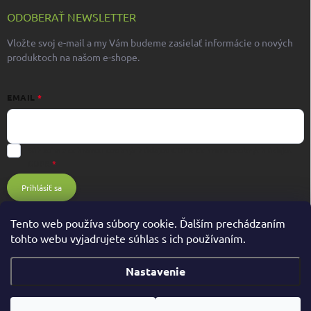
ODOBERAŤ NEWSLETTER
Vložte svoj e-mail a my Vám budeme zasielať informácie o nových
produktoch na našom e-shope.
EMAIL
Súhlasím s ochranou osobných údajov GDPR
Ochrana osobných údajov
GDPR
Prihlásiť sa
Tento web používa súbory cookie. Ďalším prechádzaním
tohto webu vyjadrujete súhlas s ich používaním.
Nastavenie
Copyright 2026
BIOHIT.sk
. Všetky práva vyhradené.