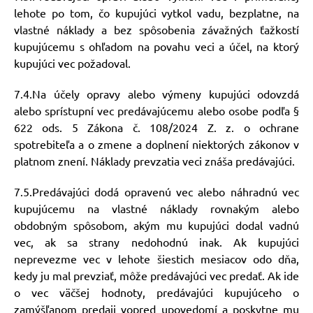
lehote po tom, čo kupujúci vytkol vadu, bezplatne, na
vlastné náklady a bez spôsobenia závažných ťažkostí
kupujúcemu s ohľadom na povahu veci a účel, na ktorý
kupujúci vec požadoval.
7.4.Na účely opravy alebo výmeny kupujúci odovzdá
alebo sprístupní vec predávajúcemu alebo osobe podľa §
622 ods. 5 Zákona č. 108/2024 Z. z. o ochrane
spotrebiteľa a o zmene a doplnení niektorých zákonov v
platnom znení. Náklady prevzatia veci znáša predávajúci.
7.5.Predávajúci dodá opravenú vec alebo náhradnú vec
kupujúcemu na vlastné náklady rovnakým alebo
obdobným spôsobom, akým mu kupujúci dodal vadnú
vec, ak sa strany nedohodnú inak. Ak kupujúci
neprevezme vec v lehote šiestich mesiacov odo dňa,
kedy ju mal prevziať, môže predávajúci vec predať. Ak ide
o vec väčšej hodnoty, predávajúci kupujúceho o
zamýšľanom predaji vopred upovedomí a poskytne mu