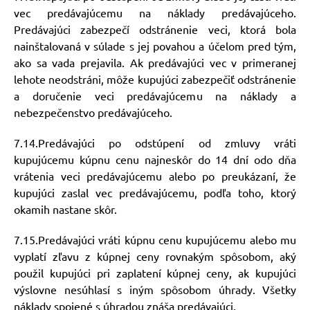
vec predávajúcemu na náklady predávajúceho.
Predávajúci zabezpečí odstránenie veci, ktorá bola
nainštalovaná v súlade s jej povahou a účelom pred tým,
ako sa vada prejavila. Ak predávajúci vec v primeranej
lehote neodstráni, môže kupujúci zabezpečiť odstránenie
a doručenie veci predávajúcemu na náklady a
nebezpečenstvo predávajúceho.
7.14.Predávajúci po odstúpení od zmluvy vráti
kupujúcemu kúpnu cenu najneskôr do 14 dní odo dňa
vrátenia veci predávajúcemu alebo po preukázaní, že
kupujúci zaslal vec predávajúcemu, podľa toho, ktorý
okamih nastane skôr.
7.15.Predávajúci vráti kúpnu cenu kupujúcemu alebo mu
vyplatí zľavu z kúpnej ceny rovnakým spôsobom, aký
použil kupujúci pri zaplatení kúpnej ceny, ak kupujúci
výslovne nesúhlasí s iným spôsobom úhrady. Všetky
náklady spojené s úhradou znáša predávajúci.