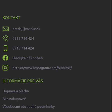
p
ä
t
i
KONTAKT
e
predaj
@
marlus.sk
0915 714 424
0915 714 424
Sledujte náš príbeh
https://www.instagram.com/biohitsk/
INFORMÁCIE PRE VÁS
Doprava a platba
Ako nakupovať
Všeobecné obchodné podmienky