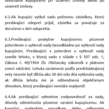
oboznámil kupujúceho pri uzavretí zmluvy alebo po
uzavretí zmluvy.
6.2.Ak kupujúci vytkol vadu poštovou zásielkou, ktorú
predávajúci odoprel prijať, zásielka sa považuje za
doručenú v deň odopretia.
6.3.Predávajúci poskytne kupujúcemu písomné
potvrdenie o vytknutí vady bezodkladne po vytknutí vady
kupujúcim. Predávajúci v potvrdení o vytknutí vady
uvedie lehotu, v ktorej vadu v súlade s § 507 ods. 1,
Zákona č. 40/1964 Zb. Občiansky zákonník v platnom
znení odstráni. Lehota oznámená podľa predchádzajúcej
vety nesmie byť dlhšia ako 30 dní odo dňa vytknutia vady,
ak dlhšia lehota nie je odôvodnená objektívnym
dôvodom, ktorý predávajúci nemôže ovplyvniť.
6.4.Ak predávajúci odmietne zodpovednosť za vady,
dôvody odmietnutia písomne oznámi kupujúcemu. Ak
kupujúci znaleckým posudkom alebo odborným