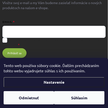
Vložte svoj e-mail a my Vám budeme zasielať informácie o nových
produktoch na našom e-shope.
EMAIL
Súhlasím s ochranou osobných údajov GDPR
Ochrana osobných údajov
GDPR
Prihlásiť sa
Tento web používa súbory cookie. Ďalším prechádzaním
tohto webu vyjadrujete súhlas s ich používaním.
Nastavenie
Copyright 2026
BIOHIT.sk
. Všetky práva vyhradené.
Odmietnuť
Súhlasím
Vytvoril Shoptet