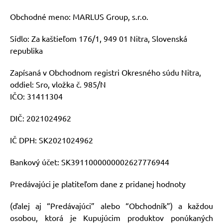
Obchodné meno: MARLUS Group, s.r.o.
Sídlo: Za kaštieľom 176/1, 949 01 Nitra, Slovenská
republika
Zapísaná v Obchodnom registri Okresného súdu Nitra,
oddiel: Sro, vložka č. 985/N
IČO: 31411304
DIČ: 2021024962
IČ DPH: SK2021024962
Bankový účet: SK3911000000002627776944
Predávajúci je platiteľom dane z pridanej hodnoty
(ďalej aj “Predávajúci” alebo “Obchodník”) a každou
osobou, ktorá je Kupujúcim produktov ponúkaných