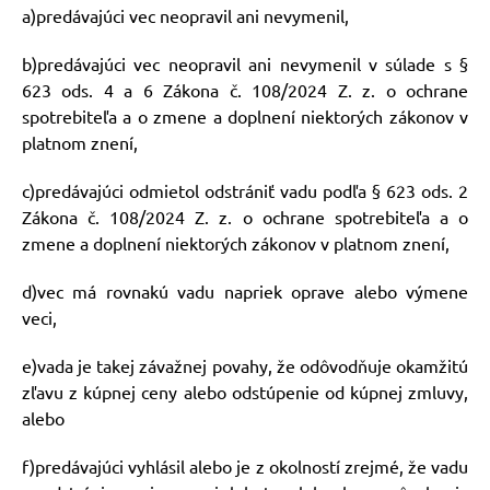
a)predávajúci vec neopravil ani nevymenil,
b)predávajúci vec neopravil ani nevymenil v súlade s §
623 ods. 4 a 6 Zákona č. 108/2024 Z. z. o ochrane
spotrebiteľa a o zmene a doplnení niektorých zákonov v
platnom znení,
c)predávajúci odmietol odstrániť vadu podľa § 623 ods. 2
Zákona č. 108/2024 Z. z. o ochrane spotrebiteľa a o
zmene a doplnení niektorých zákonov v platnom znení,
d)vec má rovnakú vadu napriek oprave alebo výmene
veci,
e)vada je takej závažnej povahy, že odôvodňuje okamžitú
zľavu z kúpnej ceny alebo odstúpenie od kúpnej zmluvy,
alebo
f)predávajúci vyhlásil alebo je z okolností zrejmé, že vadu