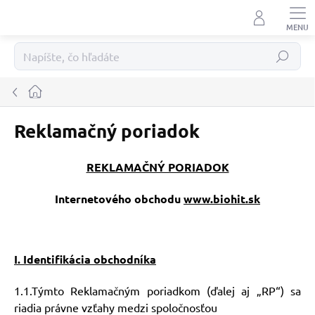
Prejsť
na
obsah
Hľadať
Domov
Reklamačný poriadok
REKLAMAČNÝ PORIADOK
Internetového obchodu
www.biohit.sk
I. Identifikácia obchodníka
1.1.Týmto Reklamačným poriadkom (ďalej aj „RP“) sa
riadia právne vzťahy medzi spoločnosťou