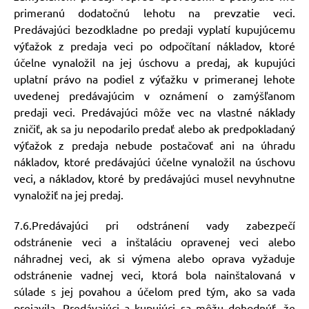
primeranú dodatočnú lehotu na prevzatie veci.
Predávajúci bezodkladne po predaji vyplatí kupujúcemu
výťažok z predaja veci po odpočítaní nákladov, ktoré
účelne vynaložil na jej úschovu a predaj, ak kupujúci
uplatní právo na podiel z výťažku v primeranej lehote
uvedenej predávajúcim v oznámení o zamýšľanom
predaji veci. Predávajúci môže vec na vlastné náklady
zničiť, ak sa ju nepodarilo predať alebo ak predpokladaný
výťažok z predaja nebude postačovať ani na úhradu
nákladov, ktoré predávajúci účelne vynaložil na úschovu
veci, a nákladov, ktoré by predávajúci musel nevyhnutne
vynaložiť na jej predaj.
7.6.Predávajúci pri odstránení vady zabezpečí
odstránenie veci a inštaláciu opravenej veci alebo
náhradnej veci, ak si výmena alebo oprava vyžaduje
odstránenie vadnej veci, ktorá bola nainštalovaná v
súlade s jej povahou a účelom pred tým, ako sa vada
prejavila. Predávajúci a kupujúci sa môžu dohodnúť, že