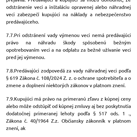
odstránenie veci a inštaláciu opravenej alebo náhradnej
veci zabezpečí kupujúci na náklady a nebezpečenstvo
predávajúceho.
7.7.Pri odstránení vady výmenou veci nemá predávajúci
právo na náhradu škody spôsobenú bežným
opotrebovaním veci a na odplatu za bežné užívanie veci
pred jej výmenou.
7.8.Predávajúci zodpovedá za vady náhradnej veci podľa
§ 619 Zákona č. 108/2024 Z. z. o ochrane spotrebiteľa a o
zmene a doplnení niektorých zákonov v platnom znení.
7.9.Kupujúci má právo na primeranú zľavu z kúpnej ceny
alebo môže odstúpiť od kúpnej zmluvy aj bez poskytnutia
dodatočnej primeranej lehoty podľa § 517 ods. 1
.,
Zákona č. 40/1964 Z.z. Občiansky zákonník v platnom
znení
, ak