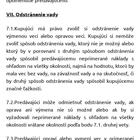
opomenutie predávajúceho.
VII. Odstránenie vady
7.1.Kupujúci má právo zvoliť si odstránenie vady
výmenou veci alebo opravou veci. Kupujúci si nemôže
zvoliť spôsob odstránenia vady, ktorý nie je možný alebo
ktorý by v porovnaní s druhým spôsobom odstránenia
vady spôsobil predávajúcemu neprimerané náklady s
ohľadom na všetky okolnosti, najmä na hodnotu, ktorú by
mala vec bez vady, na závažnosť vady a na skutočnosť, či
by druhý spôsob odstránenia vady spôsobil kupujúcemu
značné ťažkosti.
7.2.Predávajúci môže odmietnuť odstránenie vady, ak
oprava ani výmena nie sú možné alebo ak by si
vyžadovali neprimerané náklady s ohľadom na všetky
okolnosti vrátane okolností podľa bodu 7.1. druhej vety.
7.3.Predávajúci opraví alebo vymení vec v primeranej