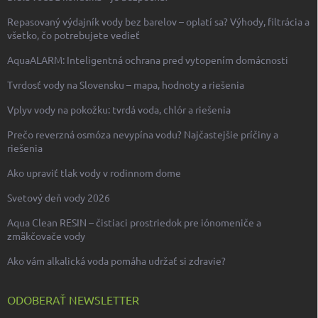
Repasovaný výdajník vody bez barelov – oplatí sa? Výhody, filtrácia a
všetko, čo potrebujete vedieť
AquaALARM: Inteligentná ochrana pred vytopením domácnosti
Tvrdosť vody na Slovensku – mapa, hodnoty a riešenia
Vplyv vody na pokožku: tvrdá voda, chlór a riešenia
Prečo reverzná osmóza nevypína vodu? Najčastejšie príčiny a
riešenia
Ako upraviť tlak vody v rodinnom dome
Svetový deň vody 2026
Aqua Clean RESIN – čistiaci prostriedok pre iónomeniče a
zmäkčovače vody
Ako vám alkalická voda pomáha udržať si zdravie?
ODOBERAŤ NEWSLETTER