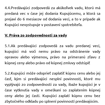
4.4.Predávajúci zodpovedá za akúkoľvek vadu, ktorú má
predaná vec v čase jej dodania Kupujúcemu, a ktorá sa
prejaví do 6 mesiacov od dodania veci, a to v prípade ak
Kupujúci nevystupuje v postavení spotrebiteľa.
V. Práva zo zodpovednosti za vady
5.1.Ak predávajúci zodpovedá za vadu predanej veci,
kupujúci má voči nemu právo na odstránenie vady
opravou alebo výmenou
,
právo na primeranú zľavu z
kúpnej ceny alebo právo od kúpnej zmluvy odstúpiť
5.2.Kupujúci môže odoprieť zaplatiť kúpnu cenu alebo jej
časť, kým si predávajúci nesplní povinnosti, ktoré mu
vyplývajú zo zodpovednosti za vady, ibaže kupujúci je v
čase vytknutia vady v omeškaní so zaplatením kúpnej
ceny alebo jej časti. Kupujúci zaplatí kúpnu cenu bez
zbytočného odkladu po splnení povinností predávajúcim.