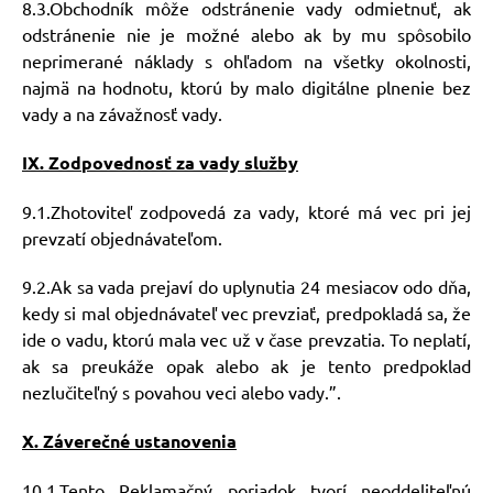
8.3.Obchodník môže odstránenie vady odmietnuť, ak
odstránenie nie je možné alebo ak by mu spôsobilo
neprimerané náklady s ohľadom na všetky okolnosti,
najmä na hodnotu, ktorú by malo digitálne plnenie bez
vady a na závažnosť vady.
IX. Zodpovednosť za vady služby
9.1.Zhotoviteľ zodpovedá za vady, ktoré má vec pri jej
prevzatí objednávateľom.
9.2.Ak
sa
vada
prejaví
do
uplynutia
24
mesiacov
odo
dňa,
kedy
si
mal
objednávateľ
vec prevziať,
predpokladá
sa,
že
ide
o
vadu,
ktorú
mala
vec
už
v čase
prevzatia.
To
neplatí,
ak sa preukáže opak alebo ak je tento predpoklad
nezlučiteľný s povahou veci alebo vady.”.
X. Záverečné ustanovenia
10.1.Tento Reklamačný poriadok tvorí neoddeliteľnú