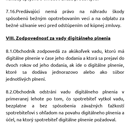
7.16.Predávajúci nemá právo na náhradu škody
spôsobenú bežným opotrebovaním veci a na odplatu za
bežné užívanie veci pred odstúpením od kúpnej zmluvy.
VIII. Zodpovednosť za vady digitálneho plnenia
8.1.Obchodník zodpovedá za akúkoľvek vadu, ktorú má
digitálne plnenie v čase jeho dodania a ktorá sa prejaví do
dvoch rokov od jeho dodania, ak ide o digitálne plnenie,
ktoré sa dodáva jednorazovo alebo ako súbor
jednotlivých plnení.
8.2.Obchodník odstráni vadu digitálneho plnenia v
primeranej lehote po tom, čo spotrebiteľ vytkol vadu,
bezplatne a bez spôsobenia závažných ťažkostí
spotrebiteľovi s ohľadom na povahu digitálneho plnenia a
účel, na ktorý spotrebiteľ digitálne plnenie požadoval.