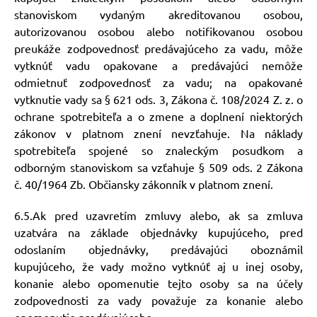
stanoviskom vydaným akreditovanou osobou,
autorizovanou osobou alebo notifikovanou osobou
preukáže zodpovednosť predávajúceho za vadu, môže
vytknúť vadu opakovane a predávajúci nemôže
odmietnuť zodpovednosť za vadu; na opakované
vytknutie vady sa § 621 ods. 3, Zákona č. 108/2024 Z. z. o
ochrane spotrebiteľa a o zmene a doplnení niektorých
zákonov v platnom znení nevzťahuje. Na náklady
spotrebiteľa spojené so znaleckým posudkom a
odborným stanoviskom sa vzťahuje § 509 ods. 2 Zákona
č. 40/1964 Zb. Občiansky zákonník v platnom znení.
6.5.Ak pred uzavretím zmluvy alebo, ak sa zmluva
uzatvára na základe objednávky kupujúceho, pred
odoslaním objednávky, predávajúci oboznámil
kupujúceho, že vady možno vytknúť aj u inej osoby,
konanie alebo opomenutie tejto osoby sa na účely
zodpovednosti za vady považuje za konanie alebo