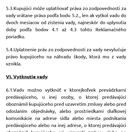
5.3.Kupujúci môže uplatňovať práva zo zodpovednosti za
vady vrátane práva podľa bodu 5.2., len ak vytkol vadu do
dvoch mesiacov od zistenia vady, najneskôr do uplynutia
doby podľa bodov 4.1 až 4.3 tohto Reklamačného
poriadku.
5.4.Uplatnenie práv zo zodpovednosti za vady nevylučuje
právo kupujúceho na náhradu škody, ktorá mu z vady
vznikla.
VI. Vytknutie vady
6.1.Vadu možno vytknúť v ktorejkoľvek prevádzkarni
predávajúceho, u inej osoby, o ktorej predávajúci
oboznámil kupujúceho pred uzavretím zmluvy alebo pred
odoslaním objednávky, alebo prostriedkami diaľkovej
komunikácie na adrese sídla alebo miesta podnikania
predávajúceho alebo na inej adrese, o ktorej predávajúci