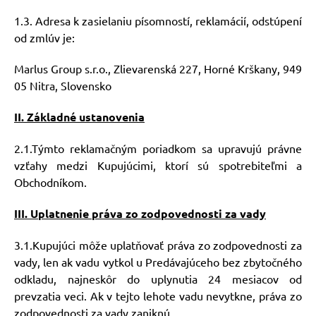
1.3. Adresa k zasielaniu písomností, reklamácií, odstúpení
od zmlúv je:
Marlus Group s.r.o., Zlievarenská 227, Horné Krškany, 949
05 Nitra, Slovensko
II. Základné ustanovenia
2.1.Týmto reklamačným poriadkom sa upravujú právne
vzťahy medzi Kupujúcimi, ktorí sú spotrebiteľmi a
Obchodníkom.
III. Uplatnenie práva zo zodpovednosti za vady
3.1.Kupujúci
môže
uplatňovať
práva
zo
zodpovednosti
za
vady,
len
ak
vadu
vytkol u Predávajúceho
bez
zbytočného
odkladu,
najneskôr
do
uplynutia
24
mesiacov
od
prevzatia veci. Ak v tejto lehote vadu nevytkne, práva zo
zodpovednosti za vady zaniknú.