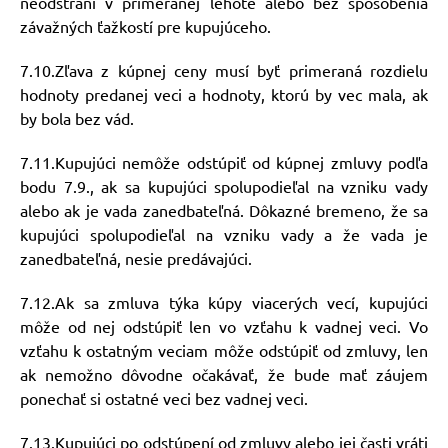
neodstráni v primeranej lehote alebo bez spôsobenia
závažných ťažkostí pre kupujúceho.
7.10.Zľava z kúpnej ceny musí byť primeraná rozdielu
hodnoty predanej veci a hodnoty, ktorú by vec mala, ak
by bola bez vád.
7.11.Kupujúci nemôže odstúpiť od kúpnej zmluvy podľa
bodu 7.9., ak sa kupujúci spolupodieľal na vzniku vady
alebo ak je vada zanedbateľná. Dôkazné bremeno, že sa
kupujúci spolupodieľal na vzniku vady a že vada je
zanedbateľná, nesie predávajúci.
7.12.Ak sa zmluva týka kúpy viacerých vecí, kupujúci
môže od nej odstúpiť len vo vzťahu k vadnej veci. Vo
vzťahu k ostatným veciam môže odstúpiť od zmluvy, len
ak nemožno dôvodne očakávať, že bude mať záujem
ponechať si ostatné veci bez vadnej veci.
7.13.Kupujúci po odstúpení od zmluvy alebo jej časti vráti