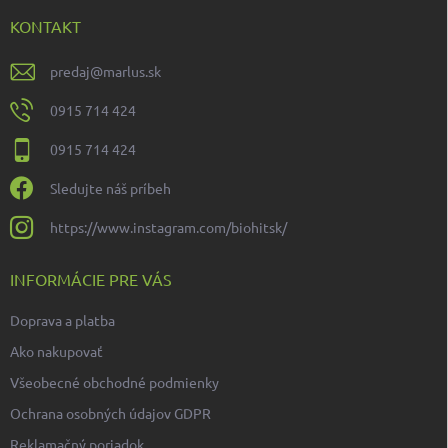
t
i
KONTAKT
e
predaj
@
marlus.sk
0915 714 424
0915 714 424
Sledujte náš príbeh
https://www.instagram.com/biohitsk/
INFORMÁCIE PRE VÁS
Doprava a platba
Ako nakupovať
Všeobecné obchodné podmienky
Ochrana osobných údajov GDPR
Reklamačný poriadok