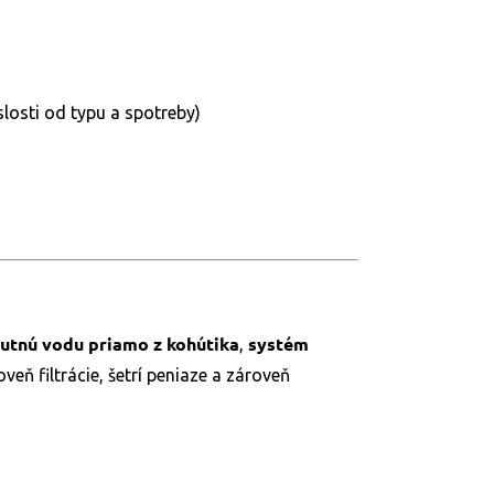
losti od typu a spotreby)
chutnú vodu priamo z kohútika
systém
,
veň filtrácie, šetrí peniaze a zároveň