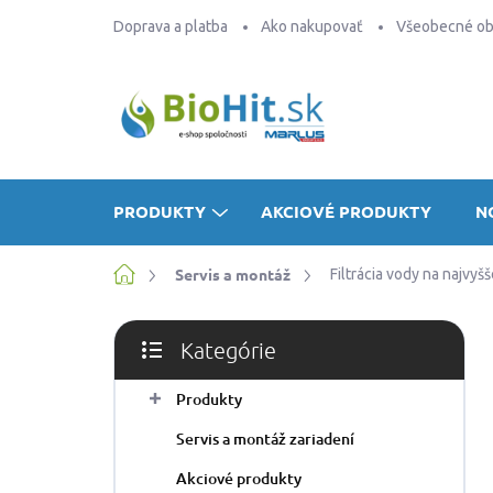
Prejsť
Doprava a platba
Ako nakupovať
Všeobecné o
na
obsah
PRODUKTY
AKCIOVÉ PRODUKTY
N
Domov
Servis a montáž
Filtrácia vody na najvyšš
B
Kategórie
o
Preskočiť
č
kategórie
Produkty
n
ý
Servis a montáž zariadení
p
a
Akciové produkty