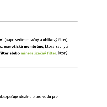
mi
(napr. sedimentačný a uhlíkový filter),
osmotickú membránu
cez
, ktorá zachytí
filter alebo
mineralizačný filter
, ktorý
zabezpečuje ideálnu pitnú vodu pre