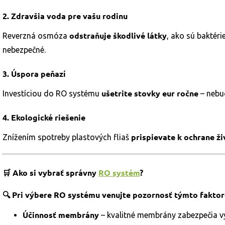
2.
Zdravšia voda pre vašu rodinu
odstraňuje škodlivé látky
Reverzná osmóza
, ako sú baktéri
nebezpečné.
3.
Úspora peňazí
ušetrite stovky eur ročne
Investíciou do RO systému
– nebu
4.
Ekologické riešenie
prispievate k ochrane ž
Znížením spotreby plastových fliaš
🛒 Ako si vybrať správny
RO systém
?
🔍 Pri výbere RO systému venujte pozornosť týmto fakto
Účinnosť membrány
– kvalitné membrány zabezpečia vyšš