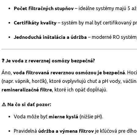
Počet filtračných stupňov
– ideálne systémy majú 5 až 
Certifikáty kvality
– systém by mal byť certifikovaný pr
Jednoduchá inštalácia a údržba
– moderné RO systémy 
❓ Je voda z reverznej osmózy bezpečná?
voda filtrovaná reverznou osmózou je bezpečná
Áno,
. Hoc
(napr. vápnik, horčík), ktoré ovplyvňujú chuť a pH vody, väč
remineralizačné filtre
, ktoré ich opäť dopĺňajú.
⚠️ Na čo si dať pozor:
mierne kyslá
Voda môže byť
(nižšie pH).
údržba a výmena filtrov
Pravidelná
je kľúčová pre dlh