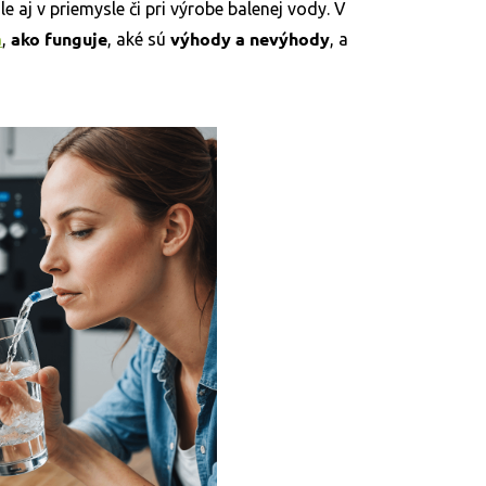
 aj v priemysle či pri výrobe balenej vody. V
a
ako funguje
výhody a nevýhody
,
, aké sú
, a