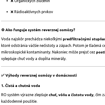
❌ Organických zlúčenín
❌ Rádioaktívnych prvkov
⚙️ Ako funguje systém reverznej osmózy?
predfiltračnými stupňa
Voda najskôr prechádza niekoľkými
ktoré odstránia väčšie nečistoty a zápach. Potom je tlačená 
post
mikroskopické kontaminanty. Nakoniec môže prejsť cez
vylepšuje chuť vody a dopĺňa minerály.
✅ Výhody reverznej osmózy v domácnosti
1.
Čistá a chutná voda
chuť, vôňu a čistotu vody
RO systém výrazne zlepšuje
, čím 
každodenné použitie.