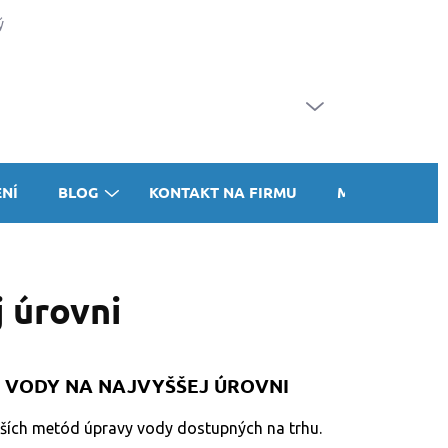
 poriadok
Formulár na odstúpenie od zmluvy
Reklamačný formu
PRÁZDNY KOŠÍK
NÁKUPNÝ
KOŠÍK
ENÍ
BLOG
KONTAKT NA FIRMU
MOJA OBJEDN
j úrovni
A VODY NA NAJVYŠŠEJ ÚROVNI
ejších metód úpravy vody dostupných na trhu.