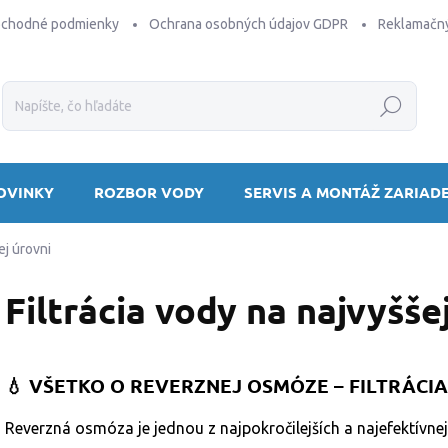
bchodné podmienky
Ochrana osobných údajov GDPR
Reklamačný
Hľadať
OVINKY
ROZBOR VODY
SERVIS A MONTÁŽ ZARIAD
ej úrovni
Filtrácia vody na najvyšše
💧 VŠETKO O REVERZNEJ OSMÓZE – FILTRÁCI
Reverzná osmóza je jednou z najpokročilejších a najefektívn