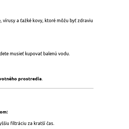
e, vírusy a ťažké kovy, ktoré môžu byť zdraviu
dete musieť kupovať balenú vodu.
ivotného prostredia
.
rom:
iu filtráciu za kratší čas.