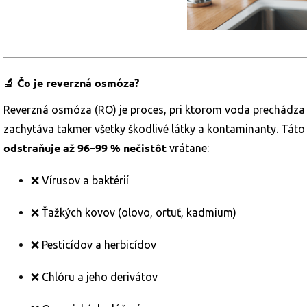
🔬
Čo je reverzná osmóza?
Reverzná osmóza (RO) je proces, pri ktorom voda prechádza
zachytáva takmer všetky škodlivé látky a kontaminanty. Táto
odstraňuje až 96–99 % nečistôt
vrátane:
❌ Vírusov a baktérií
❌ Ťažkých kovov (olovo, ortuť, kadmium)
❌ Pesticídov a herbicídov
❌ Chlóru a jeho derivátov