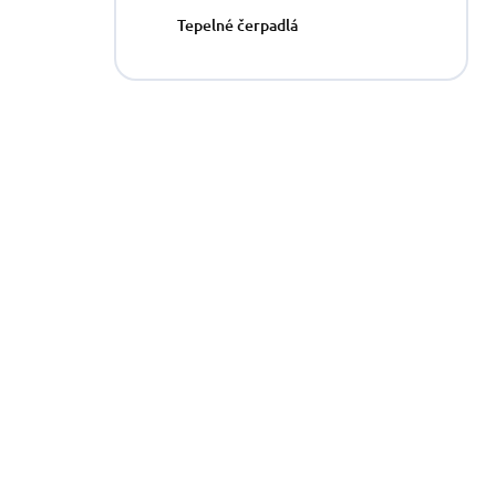
n
Tepelné čerpadlá
e
l