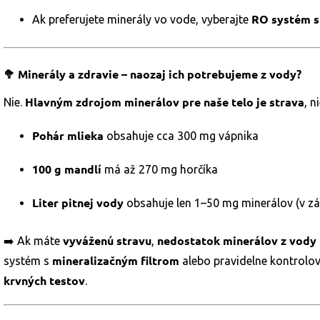
RO systém s
Ak preferujete minerály vo vode, vyberajte
🥦
Minerály a zdravie – naozaj ich potrebujeme z vody?
Hlavným zdrojom minerálov pre naše telo je strava
Nie.
, n
Pohár mlieka
obsahuje cca 300 mg vápnika
100 g mandlí
má až 270 mg horčíka
Liter pitnej vody
obsahuje len 1–50 mg minerálov (v záv
vyváženú stravu
nedostatok minerálov z vody 
➡️ Ak máte
,
mineralizačným filtrom
systém s
alebo pravidelne kontrolov
krvných testov
.