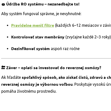
🧽 Údržba RO systému – nezanedbajte to!
Aby systém fungoval správne, je nevyhnutné:
Pravidelne meniť filtre
(každých 6–12 mesiacov v závis
Kontrolovať stav membrány
(zvyčajne každé 2–3 roky)
Dezinfikovať systém
aspoň raz ročne
🔚 Záver – oplatí sa investovať do reverznej osmózy?
spoľahlivý spôsob, ako získať čistú, zdravú a 
Ak hľadáte
reverznej osmózy je výbornou voľbou
. Poskytuje vysokú úro
pomáha životnému prostrediu.