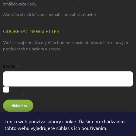
zmäkčovače vody
Ako vám alkalická voda pomáha udržať si zdravie?
ODOBERAŤ NEWSLETTER
Vložte svoj e-mail a my Vám budeme zasielať informácie o nových
produktoch na našom e-shope.
EMAIL
Súhlasím s ochranou osobných údajov GDPR
Ochrana osobných údajov
GDPR
Prihlásiť sa
Tento web používa súbory cookie. Ďalším prechádzaním
tohto webu vyjadrujete súhlas s ich používaním.