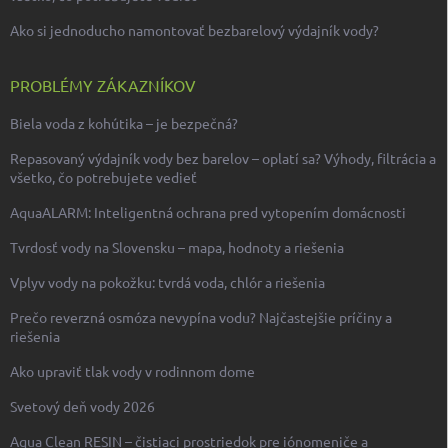
Ako si jednoducho namontovať bezbarelový výdajník vody?
PROBLÉMY ZÁKAZNÍKOV
Biela voda z kohútika – je bezpečná?
Repasovaný výdajník vody bez barelov – oplatí sa? Výhody, filtrácia a
všetko, čo potrebujete vedieť
AquaALARM: Inteligentná ochrana pred vytopením domácnosti
Tvrdosť vody na Slovensku – mapa, hodnoty a riešenia
Vplyv vody na pokožku: tvrdá voda, chlór a riešenia
Prečo reverzná osmóza nevypína vodu? Najčastejšie príčiny a
riešenia
Ako upraviť tlak vody v rodinnom dome
Svetový deň vody 2026
Aqua Clean RESIN – čistiaci prostriedok pre iónomeniče a