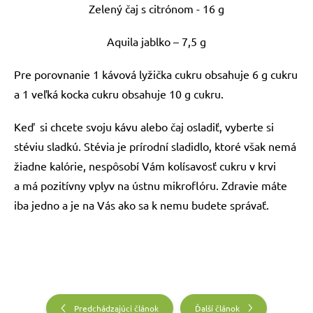
Zelený čaj s citrónom - 16 g
Aquila jablko – 7,5 g
Pre porovnanie 1 kávová lyžička cukru obsahuje 6 g cukru
a 1 veľká kocka cukru obsahuje 10 g cukru.
Keď si chcete svoju kávu alebo čaj osladiť, vyberte si
stéviu sladkú. Stévia je prírodní sladidlo, ktoré však nemá
žiadne kalórie, nespôsobí Vám kolísavosť cukru v krvi
a má pozitívny vplyv na ústnu mikroflóru. Zdravie máte
iba jedno a je na Vás ako sa k nemu budete správať.
Predchádzajúci článok
Ďalší článok