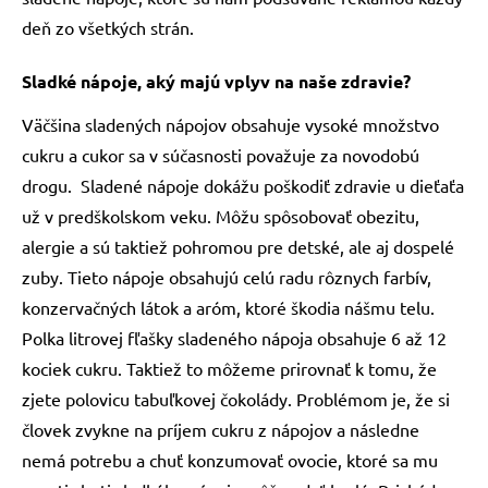
deň zo všetkých strán.
Sladké nápoje, aký majú vplyv na naše zdravie?
Väčšina sladených nápojov obsahuje vysoké množstvo
cukru a cukor sa v súčasnosti považuje za novodobú
drogu. Sladené nápoje dokážu poškodiť zdravie u dieťaťa
už v predškolskom veku. Môžu spôsobovať obezitu,
alergie a sú taktiež pohromou pre detské, ale aj dospelé
zuby. Tieto nápoje obsahujú celú radu rôznych farbív,
konzervačných látok a aróm, ktoré škodia nášmu telu.
Polka litrovej fľašky sladeného nápoja obsahuje 6 až 12
kociek cukru. Taktiež to môžeme prirovnať k tomu, že
zjete polovicu tabuľkovej čokolády. Problémom je, že si
človek zvykne na príjem cukru z nápojov a následne
nemá potrebu a chuť konzumovať ovocie, ktoré sa mu