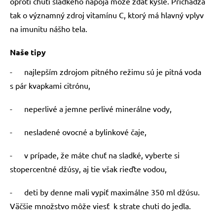
oproti chuti sladkého nápoja môže zdať kyslé. Prichádza
tak o významný zdroj vitamínu C, ktorý má hlavný vplyv
na imunitu nášho tela.
Naše tipy
- najlepším zdrojom pitného režimu sú je pitná voda
s pár kvapkami citrónu,
- neperlivé a jemne perlivé minerálne vody,
- nesladené ovocné a bylinkové čaje,
- v prípade, že máte chuť na sladké, vyberte si
stopercentné džúsy, aj tie však rieďte vodou,
- deti by denne mali vypiť maximálne 350 ml džúsu.
Väčšie množstvo môže viesť k strate chuti do jedla.