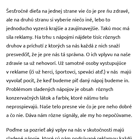
Šesťročné dieťa na jednej strane vie čo je pre ňu zdravé,
ale na druhú stranu si vyberie niečo iné, lebo to
jednoducho vyzerá krajšie a zaujímavejšie. Takú moc má
sila reklamy. Na trhu s nápojmi nájdete tisíc rôznych
druhov a príchutí z ktorých sa nás každá z nich snaží
presvedčiť, že je pre nás tá správna. O ich vplyvu na naše
zdravie sa už nehovorí. Už samotné osoby vystupujúce
v reklame (či už herci, športovci, speváci atď.) v nás majú
vyvolať pocit, že keď budeme piť daný nápoj budeme in.
Problémom sladených nápojov je obsah rôznych
konzervačných látok a farbív, ktoré nášmu telu
neprospievajú. Naše telo presne vie čo je pre neho dobré
a čo nie. Dáva nám rôzne signály, ale my ho nepočúvame.
Poďme sa pozrieť aký vplyv na nás v skutočnosti majú
sladené nápoje, ktoré sú nám podsúvané reklamou každý