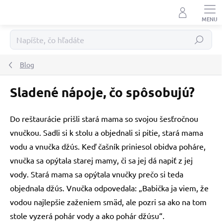
Prejsť
na
obsah
Hľadať
Blog
Sladené nápoje, čo spôsobujú?
Do reštaurácie prišli stará mama so svojou šesťročnou
vnučkou. Sadli si k stolu a objednali si pitie, stará mama
vodu a vnučka džús. Keď čašník priniesol obidva poháre,
vnučka sa opýtala starej mamy, či sa jej dá napiť z jej
vody. Stará mama sa opýtala vnučky prečo si teda
objednala džús. Vnučka odpovedala: „Babička ja viem, že
vodou najlepšie zaženiem smäd, ale pozri sa ako na tom
stole vyzerá pohár vody a ako pohár džúsu“.