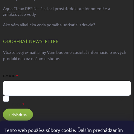
Aqua Clean RESIN – čistiaci prostriedok pre iónomeniče a
zmäkčovače vody
Ako vám alkalická voda pomáha udržať si zdravie?
ODOBERAŤ NEWSLETTER
Vložte svoj e-mail a my Vám budeme zasielať informácie o nových
produktoch na našom e-shope.
EMAIL
Súhlasím s ochranou osobných údajov GDPR
Ochrana osobných údajov
GDPR
Prihlásiť sa
Tento web používa súbory cookie. Ďalším prechádzaním