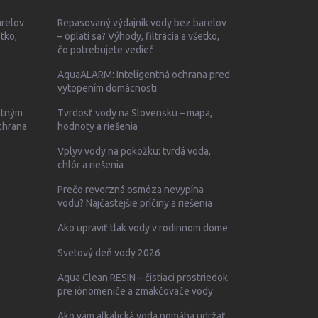
arelov
Repasovaný výdajník vody bez barelov
etko,
– oplatí sa? Výhody, filtrácia a všetko,
čo potrebujete vedieť
AquaALARM: Inteligentná ochrana pred
vytopením domácnosti
entným
Tvrdosť vody na Slovensku – mapa,
chrana
hodnoty a riešenia
Vplyv vody na pokožku: tvrdá voda,
chlór a riešenia
Prečo reverzná osmóza nevypína
vodu? Najčastejšie príčiny a riešenia
Ako upraviť tlak vody v rodinnom dome
Svetový deň vody 2026
Aqua Clean RESIN – čistiaci prostriedok
pre iónomeniče a zmäkčovače vody
Ako vám alkalická voda pomáha udržať