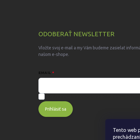
ODOBERAŤ NEWSLETTER
Vložte svoj e-mail a my Vám budeme zasielať inform
našom e-shope.
EMAIL
Súhlasím s ochranou osobných údajov GDPR
Ochran
Prihlásiť sa
Tento web p
prechádzaní