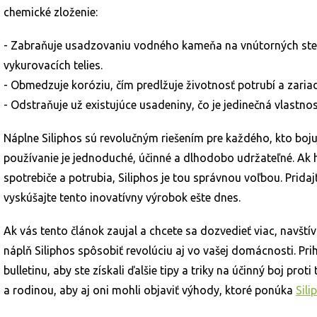
chemické zloženie:
- Zabraňuje usadzovaniu vodného kameňa na vnútorných sten
vykurovacích telies.
- Obmedzuje koróziu, čím predlžuje životnosť potrubí a zariad
- Odstraňuje už existujúce usadeniny, čo je jedinečná vlastno
Náplne Siliphos sú revolučným riešením pre každého, kto boju
používanie je jednoduché, účinné a dlhodobo udržateľné. Ak
spotrebiče a potrubia, Siliphos je tou správnou voľbou. Prida
vyskúšajte tento inovatívny výrobok ešte dnes.
Ak vás tento článok zaujal a chcete sa dozvedieť viac, navští
náplň Siliphos spôsobiť revolúciu aj vo vašej domácnosti. Pr
bulletinu, aby ste získali ďalšie tipy a triky na účinný boj prot
a rodinou, aby aj oni mohli objaviť výhody, ktoré ponúka
Sili