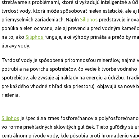
stretávame s problémami, ktoré si vyžadujú inteligentné a úč
tvrdosť vody, ktorá môže spôsobovať nielen estetické, ale a
priemyselných zariadeniach. Náplň
Siliphos
predstavuje inova
ponúka nielen ochranu, ale aj prevenciu pred vodným kameň
na to, ako
Siliphos
funguje, aké výhody prináša a prečo by 
úpravy vody.
Tvrdosť vody je spôsobená prítomnosťou minerálov, najmä vá
potrubí a na povrchu spotrebičov, čo vedie k tvorbe vodného 
spotrebičov, ale zvyšuje aj náklady na energiu a údržbu. Tra
pre každého vhodné z hľadiska priestoru) objavujú sa nové t
riešenia.
Siliphos
je špeciálna zmes fosforečnanov a polyfosforečnano
vo forme priehľadných sklovitých guličiek. Tieto guľôčky sú 
centrálnom prívode vody, kde pôsobia proti hromadeniu vápe