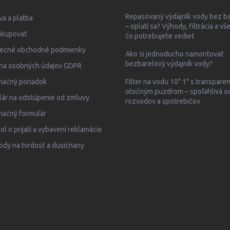
Repasovaný výdajník vody bez b
a a platba
– oplatí sa? Výhody, filtrácia a vš
akupovať
čo potrebujete vedieť
ecné obchodné podmienky
Ako si jednoducho namontovať
bezbarelový výdajník vody?
na osobných údajov GDPR
mačný poriadok
Filter na vodu 10" 1" s transpar
otočným puzdrom – spoľahlivá o
ár na odstúpenie od zmluvy
rozvodov a spotrebičov
mačný formulár
ol o prijatí a vybavení reklamácie
ody na tvrdosť a dusičnany