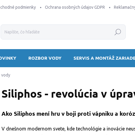
bchodné podmienky
Ochrana osobných údajov GDPR
Reklamačný
Hľadať
OVINKY
ROZBOR VODY
SERVIS A MONTÁŽ ZARIAD
i vody
Siliphos - revolúcia v úpr
Ako Siliphos mení hru v boji proti vápniku a koróz
V dnešnom modernom svete, kde technológie a inovácie neustá