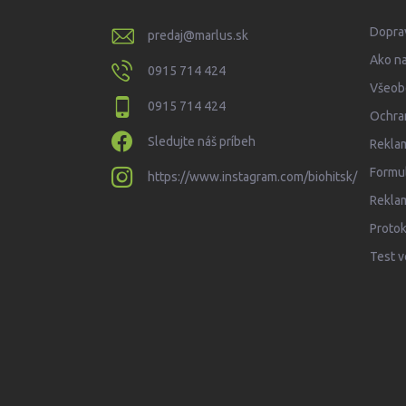
t
i
Doprav
predaj
@
marlus.sk
e
Ako n
0915 714 424
Všeob
0915 714 424
Ochra
Sledujte náš príbeh
Rekla
Formul
https://www.instagram.com/biohitsk/
Rekla
Protok
Test v