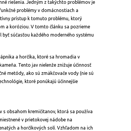
inné riešenia. Jedným z takýchto problémov je
j funkčné problémy v domácnostiach a
tívny prístup k tomuto problému, ktorý
om a koróziou. V tomto článku sa pozrieme
mal byť súčasťou každého moderného systému
pnika a horčíka, ktoré sa hromadia v
kameňa. Tento jav nielenže znižuje účinnosť
dičné metódy, ako sú zmäkčovače vody (nie sú
echnológie, ktoré ponúkajú účinnejšie
v s obsahom kremičitanov, ktorá sa používa
umiestnené v prietokovej nádobe na
natých a horčíkových solí. Vzhľadom na ich