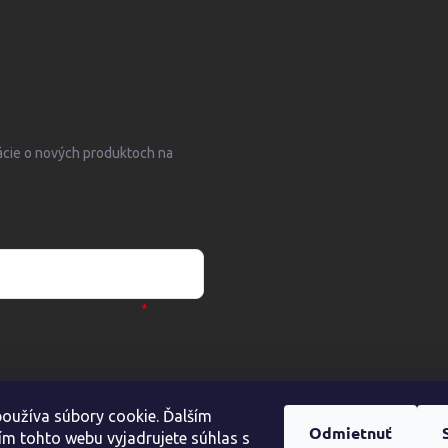
ácie o nových produktoch na
a osobných údajov GDPR
oužíva súbory cookie. Ďalším
Odmietnuť
m tohto webu vyjadrujete súhlas s