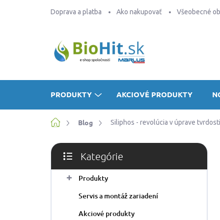
Prejsť
Doprava a platba
Ako nakupovať
Všeobecné o
na
obsah
PRODUKTY
AKCIOVÉ PRODUKTY
N
Domov
Blog
Siliphos - revolúcia v úprave tvrdost
B
Kategórie
o
Preskočiť
č
kategórie
Produkty
n
ý
Servis a montáž zariadení
p
a
Akciové produkty