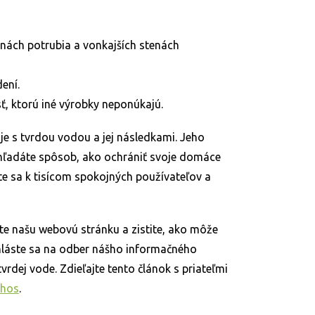
ách potrubia a vonkajších stenách
ení.
sť, ktorú iné výrobky neponúkajú.
je s tvrdou vodou a jej následkami. Jeho
 hľadáte spôsob, ako ochrániť svoje domáce
jte sa k tisícom spokojných používateľov a
vte našu webovú stránku a zistite, ako môže
ihláste sa na odber nášho informačného
i tvrdej vode. Zdieľajte tento článok s priateľmi
phos
.