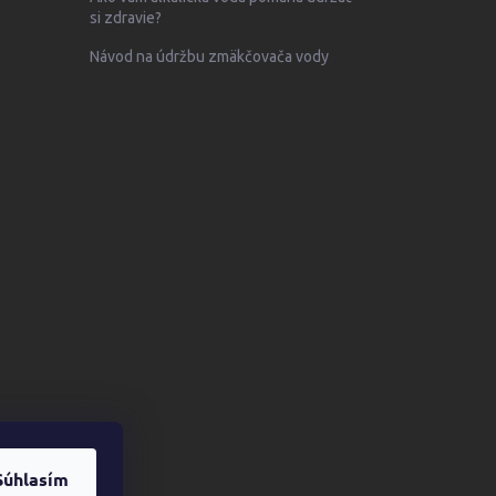
si zdravie?
Návod na údržbu zmäkčovača vody
Súhlasím