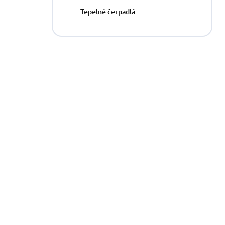
n
Tepelné čerpadlá
e
l