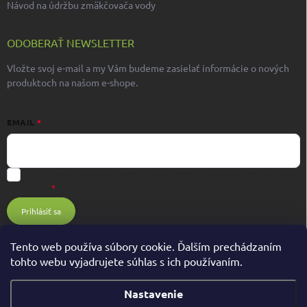
Návod na údržbu zmäkčovača vody
ODOBERAŤ NEWSLETTER
Vložte svoj e-mail a my Vám budeme zasielať informácie o nových
produktoch na našom e-shope.
EMAIL
Súhlasím s ochranou osobných údajov GDPR
Ochrana osobných údajov
GDPR
Prihlásiť sa
Tento web používa súbory cookie. Ďalším prechádzaním
tohto webu vyjadrujete súhlas s ich používaním.
Nastavenie