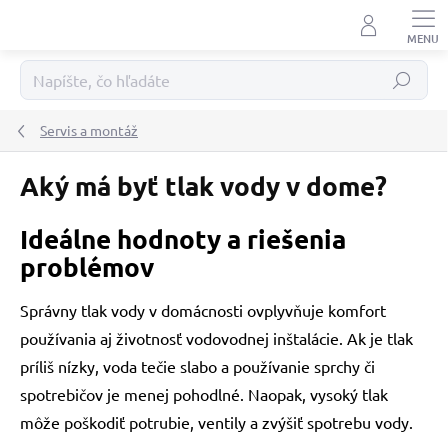
Prejsť
na
obsah
Hľadať
Servis a montáž
Aký má byť tlak vody v dome?
Ideálne hodnoty a riešenia
problémov
Správny tlak vody v domácnosti ovplyvňuje komfort
používania aj životnosť vodovodnej inštalácie. Ak je tlak
príliš nízky, voda tečie slabo a používanie sprchy či
spotrebičov je menej pohodlné. Naopak, vysoký tlak
môže poškodiť potrubie, ventily a zvýšiť spotrebu vody.