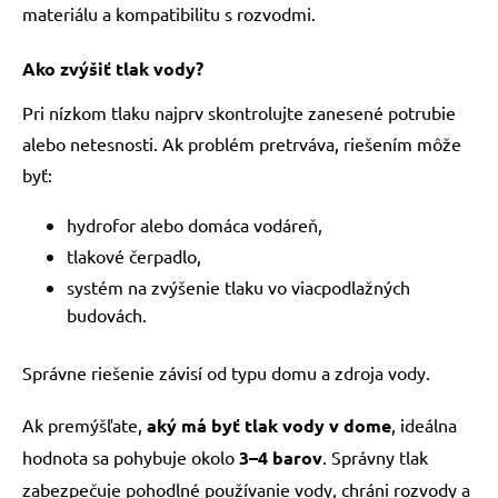
materiálu a kompatibilitu s rozvodmi.
Ako zvýšiť tlak vody?
Pri nízkom tlaku najprv skontrolujte zanesené potrubie
alebo netesnosti. Ak problém pretrváva, riešením môže
byť:
hydrofor alebo domáca vodáreň,
tlakové čerpadlo,
systém na zvýšenie tlaku vo viacpodlažných
budovách.
Správne riešenie závisí od typu domu a zdroja vody.
Ak premýšľate,
aký má byť tlak vody v dome
, ideálna
hodnota sa pohybuje okolo
3–4 barov
. Správny tlak
zabezpečuje pohodlné používanie vody, chráni rozvody a