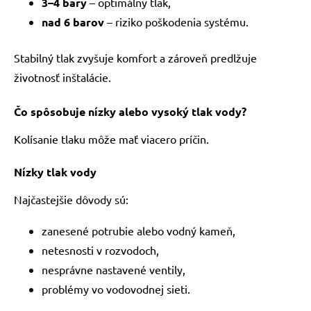
3–4 bary
– optimálny tlak,
nad 6 barov
– riziko poškodenia systému.
Stabilný tlak zvyšuje komfort a zároveň predlžuje
životnosť inštalácie.
Čo spôsobuje nízky alebo vysoký tlak vody?
Kolísanie tlaku môže mať viacero príčin.
Nízky tlak vody
Najčastejšie dôvody sú:
zanesené potrubie alebo vodný kameň,
netesnosti v rozvodoch,
nesprávne nastavené ventily,
problémy vo vodovodnej sieti.