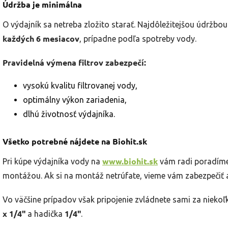
Údržba je minimálna
O výdajník sa netreba zložito starať. Najdôležitejšou údržbou
každých 6 mesiacov
, prípadne podľa spotreby vody.
Pravidelná výmena filtrov zabezpečí:
vysokú kvalitu filtrovanej vody,
optimálny výkon zariadenia,
dlhú životnosť výdajníka.
Všetko potrebné nájdete na Biohit.sk
www.biohit.sk
Pri kúpe výdajníka vody na
vám radi poradíme
montážou. Ak si na montáž netrúfate, vieme vám zabezpečiť a
Vo väčšine prípadov však pripojenie zvládnete sami za niekoľk
x 1/4"
1/4"
a hadička
.