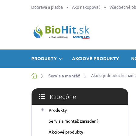
Prejsť
Doprava a platba
Ako nakupovať
Všeobecné o
na
obsah
PRODUKTY
AKCIOVÉ PRODUKTY
N
Domov
Servis a montáž
Ako si jednoducho namo
B
Kategórie
o
Preskočiť
č
kategórie
Produkty
n
ý
Servis a montáž zariadení
p
a
Akciové produkty