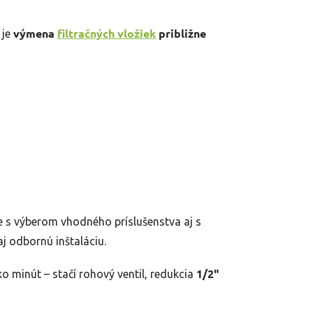
výmena
filtračných vložiek
približne
 je
 s výberom vhodného príslušenstva aj s
j odbornú inštaláciu.
1/2"
o minút – stačí rohový ventil, redukcia