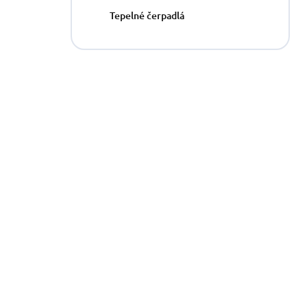
n
Tepelné čerpadlá
e
l