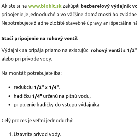
www.biohit.sk
bezbarelový výdajník v
Ak ste si na
zakúpili
pripojenie je jednoduché a vo väčšine domácností ho zvládn
Nepotrebujete žiadne zložité stavebné úpravy ani špeciálne ná
Stačí pripojenie na rohový ventil
rohový ventil s 1/2
Výdajník sa pripája priamo na existujúci
alebo pri prívode vody.
Na montáž potrebujete iba:
1/2" x 1/4"
redukciu
,
1/4"
hadičku
určenú na pitnú vodu,
pripojenie hadičky do vstupu výdajníka.
Celý proces je veľmi jednoduchý:
Uzavrite prívod vody.