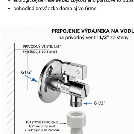
ekologickejšie riešenie bez zbytočného plastového odpa
pohodlná prevádzka doma aj vo firme.