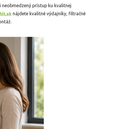
i neobmedzený prístup ku kvalitnej
it.sk
nájdete kvalitné výdajníky, filtračné
ontáž.