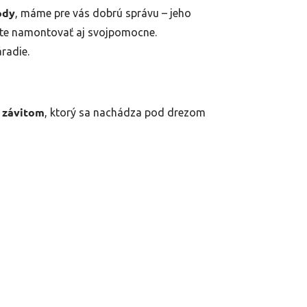
ody
, máme pre vás dobrú správu – jeho
ete namontovať aj svojpomocne.
radie.
" závitom
, ktorý sa nachádza pod drezom