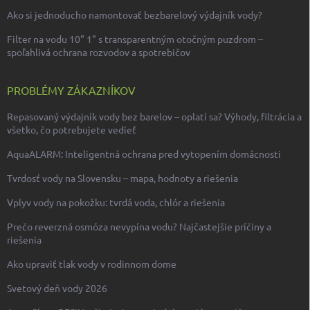
Ako si jednoducho namontovať bezbarelový výdajník vody?
Filter na vodu 10" 1" s transparentným otočným puzdrom –
spoľahlivá ochrana rozvodov a spotrebičov
PROBLÉMY ZÁKAZNÍKOV
Repasovaný výdajník vody bez barelov – oplatí sa? Výhody, filtrácia a
všetko, čo potrebujete vedieť
AquaALARM: Inteligentná ochrana pred vytopením domácnosti
Tvrdosť vody na Slovensku – mapa, hodnoty a riešenia
Vplyv vody na pokožku: tvrdá voda, chlór a riešenia
Prečo reverzná osmóza nevypína vodu? Najčastejšie príčiny a
riešenia
Ako upraviť tlak vody v rodinnom dome
Svetový deň vody 2026