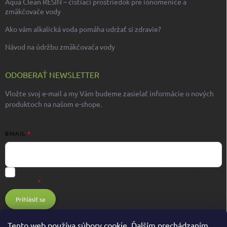
Aqua Clean RESIN – čistiaci prostriedok pre iónomeniče a
zmäkčovače vody
Ako vám alkalická voda pomáha udržať si zdravie?
Návod na údržbu zmäkčovača vody
ODOBERAŤ NEWSLETTER
Vložte svoj e-mail a my Vám budeme zasielať informácie o nových
produktoch na našom e-shope.
EMAIL
Súhlasím s ochranou osobných údajov GDPR
Ochrana osobných údajov
GDPR
Prihlásiť sa
Tento web používa súbory cookie. Ďalším prechádzaním