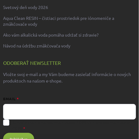
Svetový deň vody 2026
Aqua Clean RESIN – čistiaci prostriedok pre iónomeniče a
zmäkčovače vody
Ako vám alkalická voda pomáha udržať si zdravie?
Návod na údržbu zmäkčovača vody
ODOBERAŤ NEWSLETTER
Vložte svoj e-mail a my Vám budeme zasielať informácie o nových
produktoch na našom e-shope.
EMAIL
Súhlasím s ochranou osobných údajov GDPR
Ochrana osobných údajov
GDPR
Prihlásiť sa