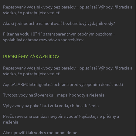
Repasovaný výdajník vody bez barelov – oplatí sa? Výhody, filtrácia a
všetko, čo potrebujete vedieť
Ako si jednoducho namontovať bezbarelový výdajník vody?
Filter na vodu 10" 1" s transparentným otočným puzdrom –
spoľahlivá ochrana rozvodov a spotrebičov
PROBLÉMY ZÁKAZNÍKOV
Repasovaný výdajník vody bez barelov – oplatí sa? Výhody, filtrácia a
všetko, čo potrebujete vedieť
AquaALARM: Inteligentná ochrana pred vytopením domácnosti
Tvrdosť vody na Slovensku – mapa, hodnoty a riešenia
Vplyv vody na pokožku: tvrdá voda, chlór a riešenia
Prečo reverzná osmóza nevypína vodu? Najčastejšie príčiny a
riešenia
Ako upraviť tlak vody v rodinnom dome