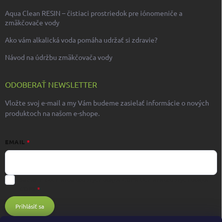
Aqua Clean RESIN – čistiaci prostriedok pre iónomeniče a
zmäkčovače vody
Ako vám alkalická voda pomáha udržať si zdravie?
Návod na údržbu zmäkčovača vody
ODOBERAŤ NEWSLETTER
Vložte svoj e-mail a my Vám budeme zasielať informácie o nových
produktoch na našom e-shope.
EMAIL
Súhlasím s ochranou osobných údajov GDPR
Ochrana osobných údajov
GDPR
Prihlásiť sa