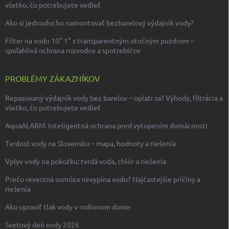
všetko, čo potrebujete vedieť
Ako si jednoducho namontovať bezbarelový výdajník vody?
Filter na vodu 10" 1" s transparentným otočným puzdrom –
spoľahlivá ochrana rozvodov a spotrebičov
PROBLÉMY ZÁKAZNÍKOV
Repasovaný výdajník vody bez barelov – oplatí sa? Výhody, filtrácia a
všetko, čo potrebujete vedieť
AquaALARM: Inteligentná ochrana pred vytopením domácnosti
Tvrdosť vody na Slovensku – mapa, hodnoty a riešenia
Vplyv vody na pokožku: tvrdá voda, chlór a riešenia
Prečo reverzná osmóza nevypína vodu? Najčastejšie príčiny a
riešenia
Ako upraviť tlak vody v rodinnom dome
Svetový deň vody 2026