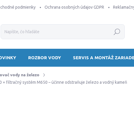
bchodné podmienky
Ochrana osobných údajov GDPR
Reklamačný
Hľadať
OVINKY
ROZBOR VODY
SERVIS A MONTÁŽ ZARIAD
vač vody na železo
+ filtračný systém M650 – účinne odstraňuje železo a vodný kameň