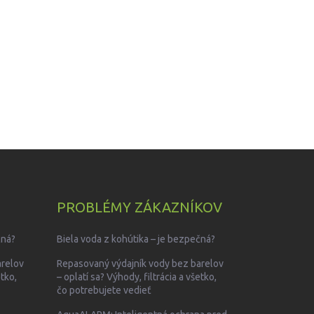
PROBLÉMY ZÁKAZNÍKOV
čná?
Biela voda z kohútika – je bezpečná?
arelov
Repasovaný výdajník vody bez barelov
etko,
– oplatí sa? Výhody, filtrácia a všetko,
čo potrebujete vedieť