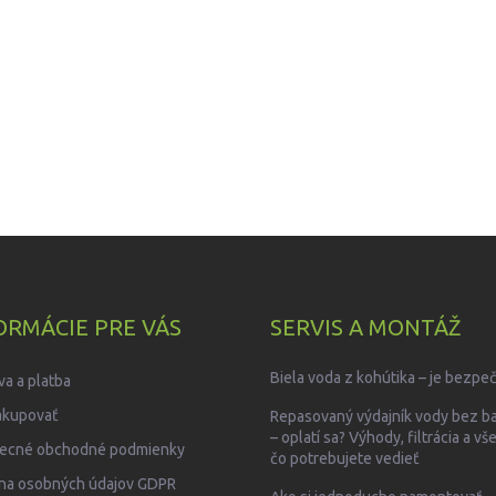
ORMÁCIE PRE VÁS
SERVIS A MONTÁŽ
Biela voda z kohútika – je bezpe
a a platba
akupovať
Repasovaný výdajník vody bez b
– oplatí sa? Výhody, filtrácia a vš
ecné obchodné podmienky
čo potrebujete vedieť
na osobných údajov GDPR