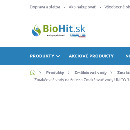
Prejsť
Doprava a platba
Ako nakupovať
Všeobecné o
na
obsah
PRODUKTY
AKCIOVÉ PRODUKTY
N
Domov
Produkty
Zmäkčovač vody
Zmakčo
Zmäkčovač vody na železo
Zmäkčovač vody UNICO 30 