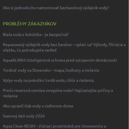
Ako si jednoducho namontovať bezbarelový výdajník vody?
PROBLÉMY ZÁKAZNÍKOV
Biela voda z kohútika – je bezpečná?
Repasovaný výdajník vody bez barelov – oplatí sa? Výhody, filtrácia a
všetko, čo potrebujete vedieť
AquaALARM: Inteligentná ochrana pred vytopením domácnosti
Tvrdosť vody na Slovensku – mapa, hodnoty a riešenia
Vplyv vody na pokožku: tvrdá voda, chlór a riešenia
Prečo reverzná osmóza nevypína vodu? Najčastejšie príčiny a
riešenia
Ako upraviť tlak vody v rodinnom dome
Svetový deň vody 2026
Aqua Clean RESIN – čistiaci prostriedok pre iónomeniče a