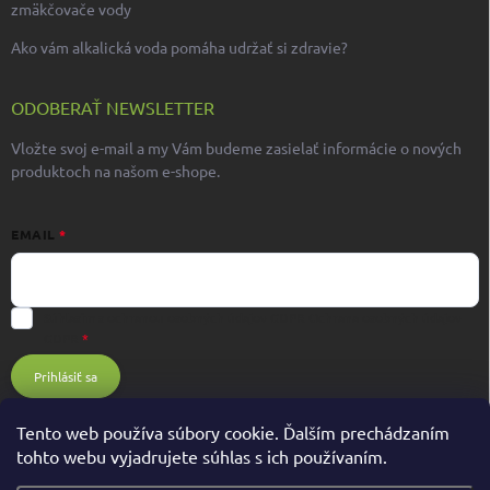
zmäkčovače vody
Ako vám alkalická voda pomáha udržať si zdravie?
ODOBERAŤ NEWSLETTER
Vložte svoj e-mail a my Vám budeme zasielať informácie o nových
produktoch na našom e-shope.
EMAIL
Súhlasím s ochranou osobných údajov GDPR
Ochrana osobných údajov
GDPR
Prihlásiť sa
Tento web používa súbory cookie. Ďalším prechádzaním
tohto webu vyjadrujete súhlas s ich používaním.