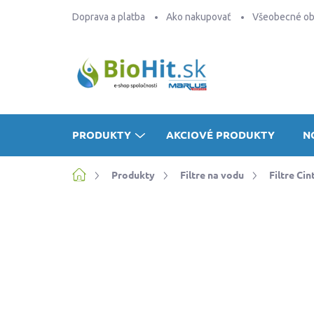
Prejsť
Doprava a platba
Ako nakupovať
Všeobecné o
na
obsah
PRODUKTY
AKCIOVÉ PRODUKTY
N
Domov
Produkty
Filtre na vodu
Filtre Ci