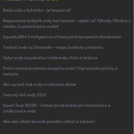
Biela voda z kohútika – je bezpečná?
Repasovaný výdajník vody bez barelov – oplatí sa? Výhody, filtrácia a
všetko, čo potrebujete vedieť
AquaALARM: Inteligentná ochrana pred vytopením domácnosti
Tvrdosť vody na Slovensku – mapa, hodnoty a riešenia
Vplyv vody na pokožku: tvrdá voda, chlór a riešenia
Prečo reverzná osmóza nevypína vodu? Najčastejšie príčiny a
riešenia
Ako upraviť tlak vody v rodinnom dome
Svetový deň vody 2026
Aqua Clean RESIN – čistiaci prostriedok pre iónomeniče a
zmäkčovače vody
Ako vám alkalická voda pomáha udržať si zdravie?