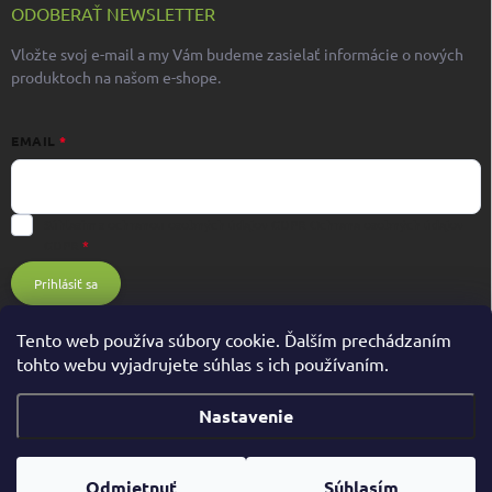
ODOBERAŤ NEWSLETTER
Vložte svoj e-mail a my Vám budeme zasielať informácie o nových
produktoch na našom e-shope.
EMAIL
Súhlasím s ochranou osobných údajov GDPR
Ochrana osobných údajov
GDPR
Prihlásiť sa
Tento web používa súbory cookie. Ďalším prechádzaním
tohto webu vyjadrujete súhlas s ich používaním.
Nastavenie
Copyright 2026
BIOHIT.sk
. Všetky práva vyhradené.
Odmietnuť
Súhlasím