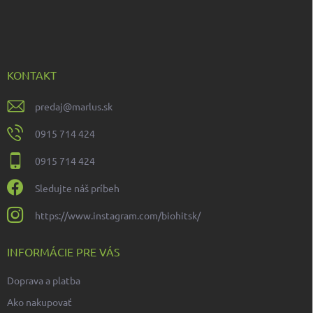
á
p
ä
t
i
KONTAKT
e
predaj
@
marlus.sk
0915 714 424
0915 714 424
Sledujte náš príbeh
https://www.instagram.com/biohitsk/
INFORMÁCIE PRE VÁS
Doprava a platba
Ako nakupovať