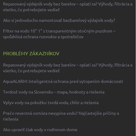
Repasovaný výdajník vody bez barelov – oplatí sa? Výhody, filtrácia a
všetko, čo potrebujete vedieť
Ako si jednoducho namontovať bezbarelový výdajník vody?
Filter na vodu 10" 1" s transparentným otočným puzdrom –
spoľahlivá ochrana rozvodov a spotrebičov
PROBLÉMY ZÁKAZNÍKOV
Repasovaný výdajník vody bez barelov – oplatí sa? Výhody, filtrácia a
všetko, čo potrebujete vedieť
AquaALARM: Inteligentná ochrana pred vytopením domácnosti
Tvrdosť vody na Slovensku – mapa, hodnoty a riešenia
Vplyv vody na pokožku: tvrdá voda, chlór a riešenia
Prečo reverzná osmóza nevypína vodu? Najčastejšie príčiny a
riešenia
Ako upraviť tlak vody v rodinnom dome