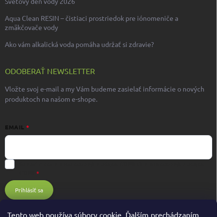
Svetový deň vody 2026
Aqua Clean RESIN – čistiaci prostriedok pre iónomeniče a
zmäkčovače vody
Ako vám alkalická voda pomáha udržať si zdravie?
ODOBERAŤ NEWSLETTER
Vložte svoj e-mail a my Vám budeme zasielať informácie o nových
produktoch na našom e-shope.
EMAIL
Súhlasím s ochranou osobných údajov GDPR
Ochrana osobných údajov
GDPR
Prihlásiť sa
Tento web používa súbory cookie. Ďalším prechádzaním