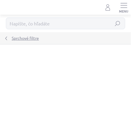
Prejsť
na
obsah
Hľadať
Sprchové filtre