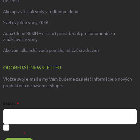
riešenia
Ako upraviť tlak vody v rodinnom dome
Svetový deň vody 2026
Aqua Clean RESIN – čistiaci prostriedok pre iónomeniče a
zmäkčovače vody
Ako vám alkalická voda pomáha udržať si zdravie?
ODOBERAŤ NEWSLETTER
Vložte svoj e-mail a my Vám budeme zasielať informácie o nových
produktoch na našom e-shope.
EMAIL
Súhlasím s ochranou osobných údajov GDPR
Ochrana osobných údajov
GDPR