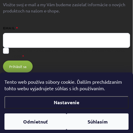
Vložte svoj e-mail a my Vám budeme zasielať informácie o nových
produktoch na našom e-shope.
EMAIL
Súhlasím s ochranou osobných údajov GDPR
Ochrana osobných údajov
GDPR
Prihlásiť sa
Tento web používa súbory cookie. Ďalším prechádzaním
tohto webu vyjadrujete súhlas s ich používaním.
Nastavenie
Copyright 2026
BIOHIT.sk
. Všetky práva vyhradené.
Odmietnuť
Súhlasím
Vytvoril Shoptet