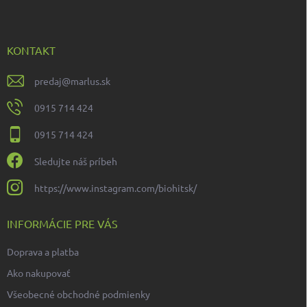
p
ä
t
i
KONTAKT
e
predaj
@
marlus.sk
0915 714 424
0915 714 424
Sledujte náš príbeh
https://www.instagram.com/biohitsk/
INFORMÁCIE PRE VÁS
Doprava a platba
Ako nakupovať
Všeobecné obchodné podmienky