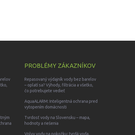
PROBLÉMY ZÁKAZNÍKOV
arelov
Repasovaný výdajník vody bez barelov
etko,
– oplatí sa? Výhody, filtrácia a všetko,
čo potrebujete vedieť
AquaALARM: Inteligentná ochrana pred
vytopením domácnosti
entným
Tvrdosť vody na Slovensku – mapa,
chrana
hodnoty a riešenia
Vplyv vody na pokožku: tvrdá voda,