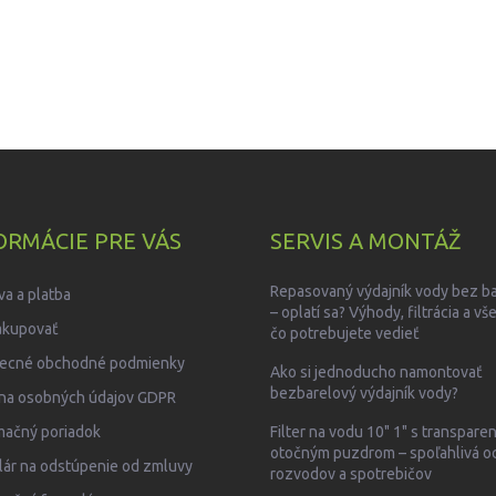
ORMÁCIE PRE VÁS
SERVIS A MONTÁŽ
Repasovaný výdajník vody bez b
a a platba
– oplatí sa? Výhody, filtrácia a vš
akupovať
čo potrebujete vedieť
ecné obchodné podmienky
Ako si jednoducho namontovať
bezbarelový výdajník vody?
na osobných údajov GDPR
mačný poriadok
Filter na vodu 10" 1" s transpar
otočným puzdrom – spoľahlivá o
ár na odstúpenie od zmluvy
rozvodov a spotrebičov