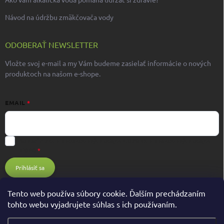
Návod na údržbu zmäkčovača vody
ODOBERAŤ NEWSLETTER
Vložte svoj e-mail a my Vám budeme zasielať informácie o nových
produktoch na našom e-shope.
EMAIL
Súhlasím s ochranou osobných údajov GDPR
Ochrana osobných údajov
GDPR
Prihlásiť sa
Tento web používa súbory cookie. Ďalším prechádzaním
tohto webu vyjadrujete súhlas s ich používaním.