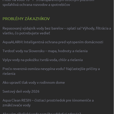
spoľahlivá ochrana rozvodov a spotrebičov
PROBLÉMY ZÁKAZNÍKOV
Repasovaný výdajník vody bez barelov – oplatí sa? Výhody, filtrácia a
všetko, čo potrebujete vedieť
AquaALARM: Inteligentná ochrana pred vytopením domácnosti
Tvrdosť vody na Slovensku – mapa, hodnoty a riešenia
Vplyv vody na pokožku: tvrdá voda, chlór a riešenia
Prečo reverzná osmóza nevypína vodu? Najčastejšie príčiny a
riešenia
Ako upraviť tlak vody v rodinnom dome
Svetový deň vody 2026
Aqua Clean RESIN – čistiaci prostriedok pre iónomeniče a
zmäkčovače vody
Ako vám alkalická voda pomáha udržať si zdravie?