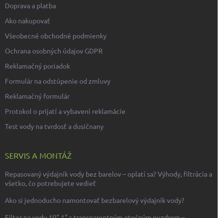
Doprava a platba
Ako nakupovať
Všeobecné obchodné podmienky
Ochrana osobných údajov GDPR
Reklamačný poriadok
Formulár na odstúpenie od zmluvy
Reklamačný formulár
Protokol o prijatí a vybavení reklamácie
Test vody na tvrdosť a dusičnany
SERVIS A MONTÁŽ
Repasovaný výdajník vody bez barelov – oplatí sa? Výhody, filtrácia a
všetko, čo potrebujete vedieť
Ako si jednoducho namontovať bezbarelový výdajník vody?
Filter na vodu 10" 1" s transparentným otočným puzdrom –