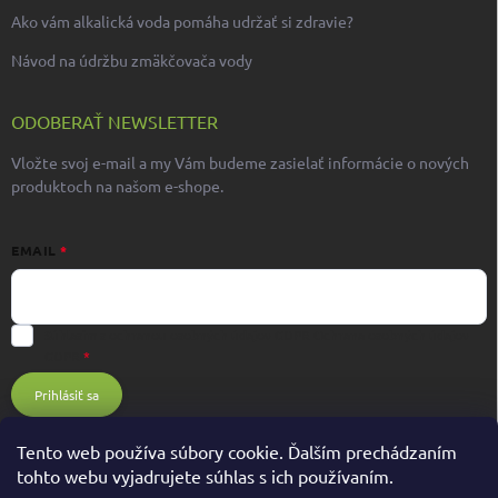
Ako vám alkalická voda pomáha udržať si zdravie?
Návod na údržbu zmäkčovača vody
ODOBERAŤ NEWSLETTER
Vložte svoj e-mail a my Vám budeme zasielať informácie o nových
produktoch na našom e-shope.
EMAIL
Súhlasím s ochranou osobných údajov GDPR
Ochrana osobných údajov
GDPR
Prihlásiť sa
Tento web používa súbory cookie. Ďalším prechádzaním
tohto webu vyjadrujete súhlas s ich používaním.