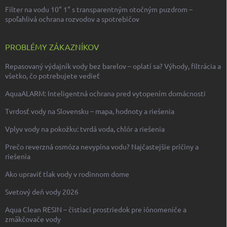
Filter na vodu 10" 1" s transparentným otočným puzdrom –
spoľahlivá ochrana rozvodov a spotrebičov
PROBLÉMY ZÁKAZNÍKOV
Repasovaný výdajník vody bez barelov – oplatí sa? Výhody, filtrácia a
všetko, čo potrebujete vedieť
AquaALARM: Inteligentná ochrana pred vytopením domácnosti
Tvrdosť vody na Slovensku – mapa, hodnoty a riešenia
Vplyv vody na pokožku: tvrdá voda, chlór a riešenia
Prečo reverzná osmóza nevypína vodu? Najčastejšie príčiny a
riešenia
Ako upraviť tlak vody v rodinnom dome
Svetový deň vody 2026
Aqua Clean RESIN – čistiaci prostriedok pre iónomeniče a
zmäkčovače vody