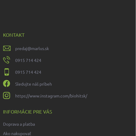
Z
á
p
ä
t
i
KONTAKT
e
predaj
@
marlus.sk
0915 714 424
0915 714 424
Sledujte náš príbeh
https://www.instagram.com/biohitsk/
INFORMÁCIE PRE VÁS
Doprava a platba
Ako nakupovať