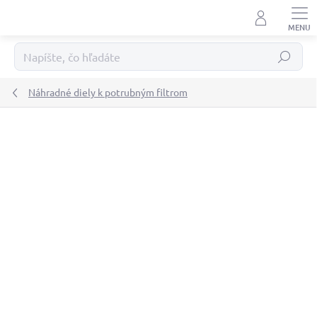
Prejsť
na
obsah
Hľadať
Náhradné diely k potrubným filtrom