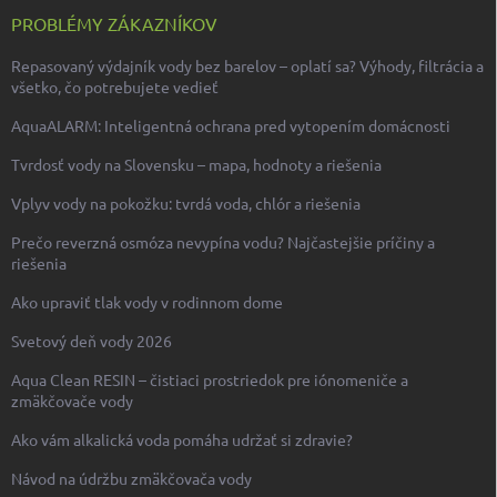
PROBLÉMY ZÁKAZNÍKOV
Repasovaný výdajník vody bez barelov – oplatí sa? Výhody, filtrácia a
všetko, čo potrebujete vedieť
AquaALARM: Inteligentná ochrana pred vytopením domácnosti
Tvrdosť vody na Slovensku – mapa, hodnoty a riešenia
Vplyv vody na pokožku: tvrdá voda, chlór a riešenia
Prečo reverzná osmóza nevypína vodu? Najčastejšie príčiny a
riešenia
Ako upraviť tlak vody v rodinnom dome
Svetový deň vody 2026
Aqua Clean RESIN – čistiaci prostriedok pre iónomeniče a
zmäkčovače vody
Ako vám alkalická voda pomáha udržať si zdravie?
Návod na údržbu zmäkčovača vody