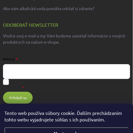
Ako vám alkalická voda pomáha udržať si zdravie?
ODOBERAŤ NEWSLETTER
Vložte svoj e-mail a my Vám budeme zasielať informácie o nových
produktoch na našom e-shope.
EMAIL
Súhlasím s ochranou osobných údajov GDPR
Ochrana osobných údajov
GDPR
Prihlásiť sa
Tento web používa súbory cookie. Ďalším prechádzaním
tohto webu vyjadrujete súhlas s ich používaním.