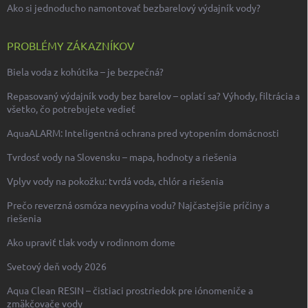
Ako si jednoducho namontovať bezbarelový výdajník vody?
PROBLÉMY ZÁKAZNÍKOV
Biela voda z kohútika – je bezpečná?
Repasovaný výdajník vody bez barelov – oplatí sa? Výhody, filtrácia a
všetko, čo potrebujete vedieť
AquaALARM: Inteligentná ochrana pred vytopením domácnosti
Tvrdosť vody na Slovensku – mapa, hodnoty a riešenia
Vplyv vody na pokožku: tvrdá voda, chlór a riešenia
Prečo reverzná osmóza nevypína vodu? Najčastejšie príčiny a
riešenia
Ako upraviť tlak vody v rodinnom dome
Svetový deň vody 2026
Aqua Clean RESIN – čistiaci prostriedok pre iónomeniče a
zmäkčovače vody