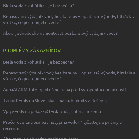
Biela voda z kohútika – je bezpečná?
Repasovaný výdajník vody bez barelov – oplatí sa? Výhody, filtrácia a
všetko, čo potrebujete vedieť
Ako si jednoducho namontovať bezbarelový výdajník vody?
PROBLÉMY ZÁKAZNÍKOV
Biela voda z kohútika – je bezpečná?
Repasovaný výdajník vody bez barelov – oplatí sa? Výhody, filtrácia a
všetko, čo potrebujete vedieť
AquaALARM: Inteligentná ochrana pred vytopením domácnosti
Tvrdosť vody na Slovensku – mapa, hodnoty a riešenia
Vplyv vody na pokožku: tvrdá voda, chlór a riešenia
Prečo reverzná osmóza nevypína vodu? Najčastejšie príčiny a
riešenia
Ako upraviť tlak vody v rodinnom dome