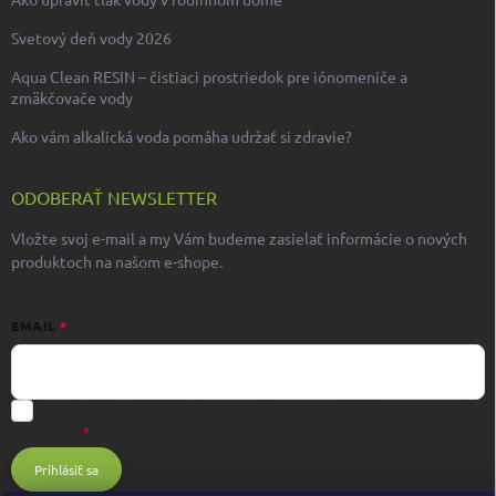
Svetový deň vody 2026
Aqua Clean RESIN – čistiaci prostriedok pre iónomeniče a
zmäkčovače vody
Ako vám alkalická voda pomáha udržať si zdravie?
ODOBERAŤ NEWSLETTER
Vložte svoj e-mail a my Vám budeme zasielať informácie o nových
produktoch na našom e-shope.
EMAIL
Súhlasím s ochranou osobných údajov GDPR
Ochrana osobných údajov
GDPR
Prihlásiť sa