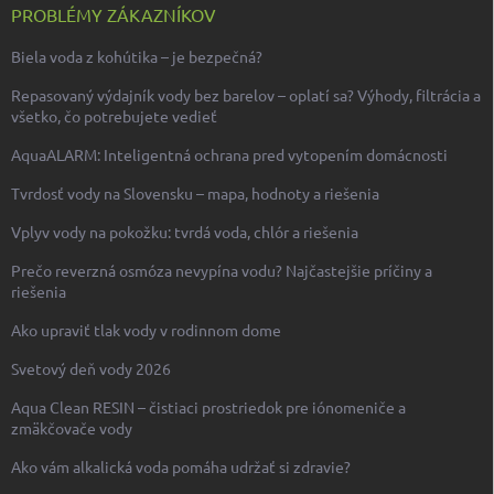
PROBLÉMY ZÁKAZNÍKOV
Biela voda z kohútika – je bezpečná?
Repasovaný výdajník vody bez barelov – oplatí sa? Výhody, filtrácia a
všetko, čo potrebujete vedieť
AquaALARM: Inteligentná ochrana pred vytopením domácnosti
Tvrdosť vody na Slovensku – mapa, hodnoty a riešenia
Vplyv vody na pokožku: tvrdá voda, chlór a riešenia
Prečo reverzná osmóza nevypína vodu? Najčastejšie príčiny a
riešenia
Ako upraviť tlak vody v rodinnom dome
Svetový deň vody 2026
Aqua Clean RESIN – čistiaci prostriedok pre iónomeniče a
zmäkčovače vody
Ako vám alkalická voda pomáha udržať si zdravie?