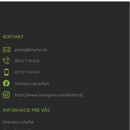
Z
á
p
ä
t
i
KONTAKT
e
predaj
@
marlus.sk
0915 714 424
0915 714 424
Sledujte náš príbeh
https://www.instagram.com/biohitsk/
INFORMÁCIE PRE VÁS
Doprava a platba